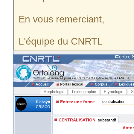
En vous remerciant,
L'équipe du CNRTL
Accueil
Portail lexical
Corpus
Lexique
Morphologie
Lexicographie
Etymologie
S
Entrez une forme
Dicosyn
CRISCO
CENTRALISATION
, substantif
Anton