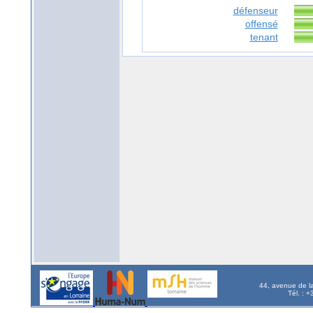
défenseur
offensé
tenant
44, avenue de l
Tél. : 