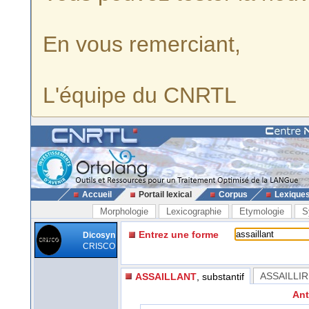
En vous remerciant,
L'équipe du CNRTL
Accueil
Portail lexical
Corpus
Lexique
Morphologie
Lexicographie
Etymologie
S
Entrez une forme
Dicosyn
CRISCO
ASSAILLIR
ASSAILLANT
, substantif
Ant