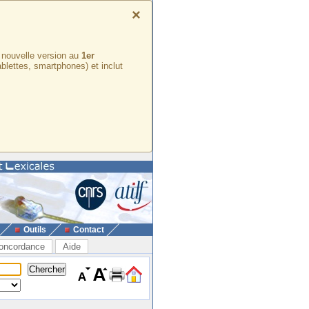
×
e nouvelle version au
1er
ablettes, smartphones) et inclut
Outils
Contact
oncordance
Aide