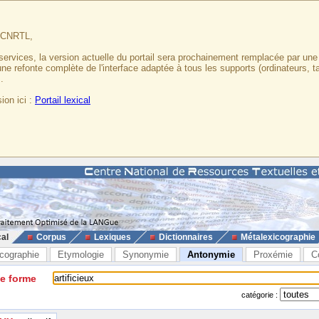
u CNRTL,
services, la version actuelle du portail sera prochainement remplacée par un
 une refonte complète de l'interface adaptée à tous les supports (ordinateurs, t
.
ion ici :
Portail lexical
cal
Corpus
Lexiques
Dictionnaires
Métalexicographie
cographie
Etymologie
Synonymie
Antonymie
Proxémie
C
ne forme
catégorie :