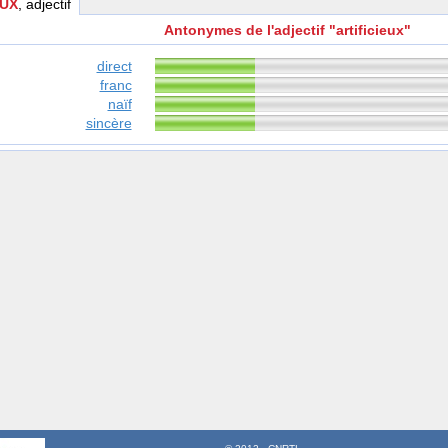
EUX
, adjectif
Antonymes de l'adjectif "artificieux"
direct
franc
naïf
sincère