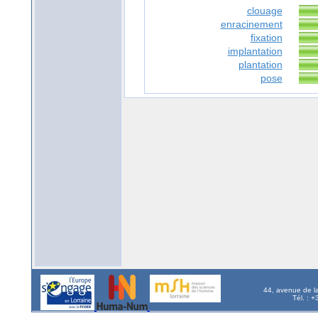
clouage
enracinement
fixation
implantation
plantation
pose
44, avenue de l
Tél. : 