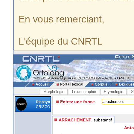
En vous remerciant,
L'équipe du CNRTL
Accueil
Portail lexical
Corpus
Lexique
Morphologie
Lexicographie
Etymologie
S
Entrez une forme
Dicosyn
CRISCO
ARRACHEMENT
, substantif
Anto