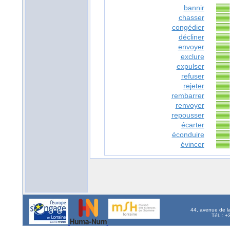
bannir
chasser
congédier
décliner
envoyer
exclure
expulser
refuser
rejeter
rembarrer
renvoyer
repousser
écarter
éconduire
évincer
44, avenue de l
Tél. : 