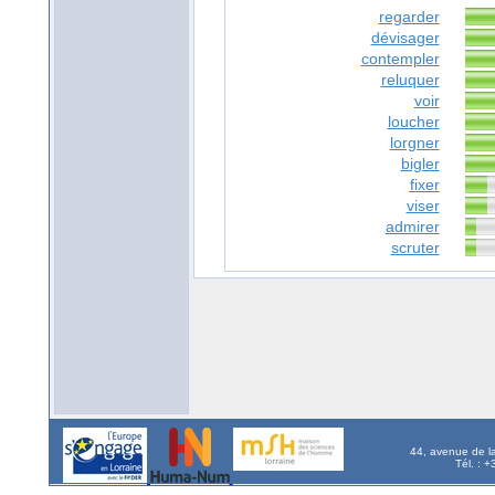
regarder
dévisager
contempler
reluquer
voir
loucher
lorgner
bigler
fixer
viser
admirer
scruter
44, avenue de l
Tél. : 