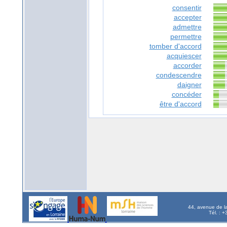
consentir
accepter
admettre
permettre
tomber d'accord
acquiescer
accorder
condescendre
daigner
concéder
être d'accord
44, avenue de l
Tél. : 