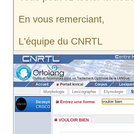
En vous remerciant,
L'équipe du CNRTL
Accueil
Portail lexical
Corpus
Lexique
Morphologie
Lexicographie
Etymologie
S
Entrez une forme
Dicosyn
CRISCO
VOULOIR BIEN