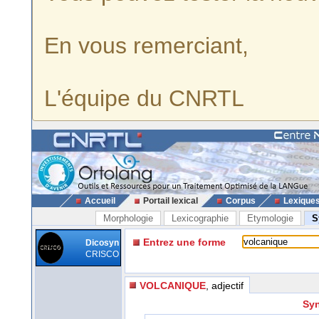
En vous remerciant,
L'équipe du CNRTL
Accueil
Portail lexical
Corpus
Lexique
Morphologie
Lexicographie
Etymologie
S
Entrez une forme
Dicosyn
CRISCO
VOLCANIQUE
, adjectif
Syn