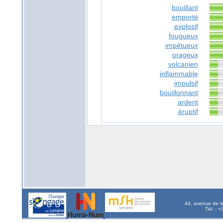
bouillant
emporté
explosif
fougueux
impétueux
orageux
volcanien
inflammable
impulsif
bouillonnant
ardent
éruptif
44, avenue de l
Tél. : 