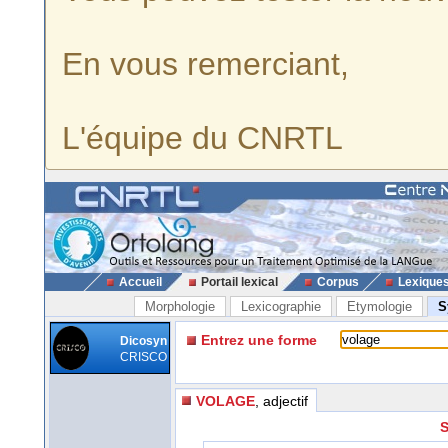
En vous remerciant,
L'équipe du CNRTL
Accueil
Portail lexical
Corpus
Lexique
Morphologie
Lexicographie
Etymologie
S
Entrez une forme
Dicosyn
CRISCO
VOLAGE
, adjectif
S