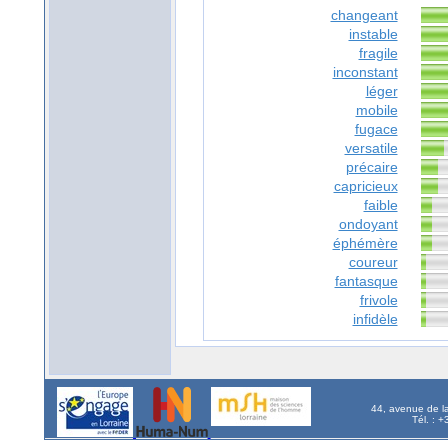
changeant
instable
fragile
inconstant
léger
mobile
fugace
versatile
précaire
capricieux
faible
ondoyant
éphémère
coureur
fantasque
frivole
infidèle
44, avenue de l
Tél. : 