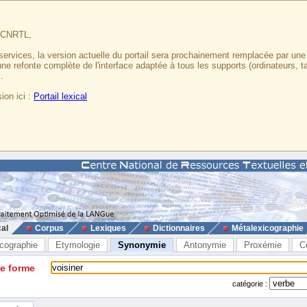
u CNRTL,
services, la version actuelle du portail sera prochainement remplacée par un
 une refonte complète de l'interface adaptée à tous les supports (ordinateurs, t
.
ion ici :
Portail lexical
cal
Corpus
Lexiques
Dictionnaires
Métalexicographie
cographie
Etymologie
Synonymie
Antonymie
Proxémie
C
ne forme
catégorie :