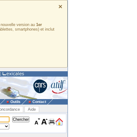
×
e nouvelle version au
1er
ablettes, smartphones) et inclut
Outils
Contact
oncordance
Aide