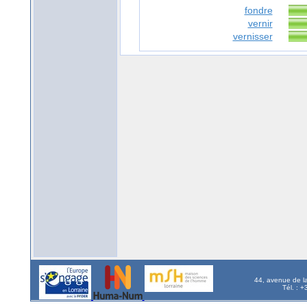
fondre
vernir
vernisser
44, avenue de l
Tél. : 