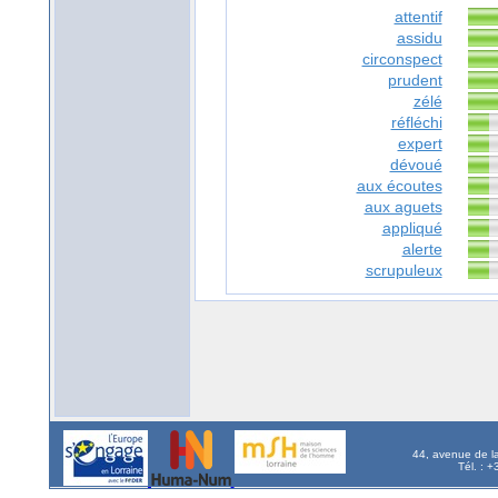
attentif
assidu
circonspect
prudent
zélé
réfléchi
expert
dévoué
aux écoutes
aux aguets
appliqué
alerte
scrupuleux
44, avenue de l
Tél. : 