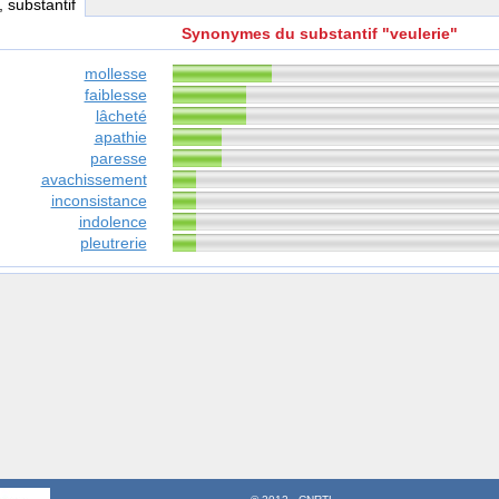
, substantif
Synonymes du substantif "veulerie"
mollesse
faiblesse
lâcheté
apathie
paresse
avachissement
inconsistance
indolence
pleutrerie