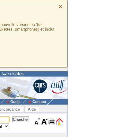
×
e nouvelle version au
1er
ablettes, smartphones) et inclut
Outils
Contact
oncordance
Aide