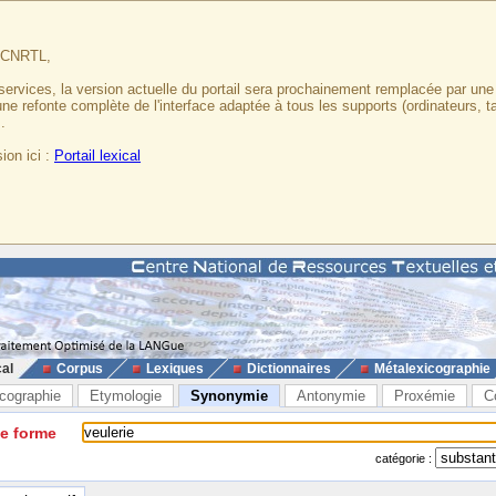
u CNRTL,
services, la version actuelle du portail sera prochainement remplacée par un
 une refonte complète de l'interface adaptée à tous les supports (ordinateurs, t
.
ion ici :
Portail lexical
cal
Corpus
Lexiques
Dictionnaires
Métalexicographie
cographie
Etymologie
Synonymie
Antonymie
Proxémie
C
ne forme
catégorie :