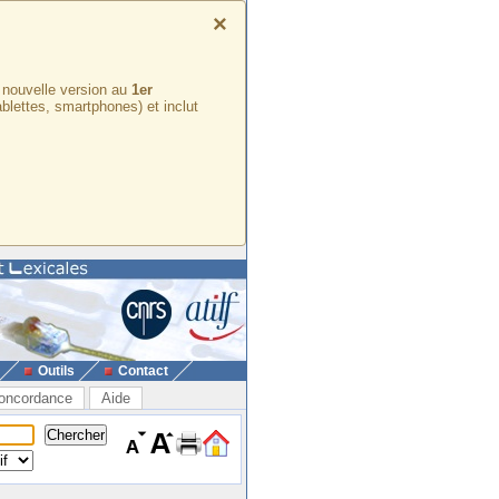
×
e nouvelle version au
1er
ablettes, smartphones) et inclut
Outils
Contact
oncordance
Aide