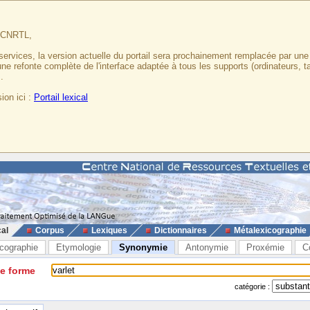
u CNRTL,
services, la version actuelle du portail sera prochainement remplacée par un
 une refonte complète de l'interface adaptée à tous les supports (ordinateurs, t
.
ion ici :
Portail lexical
cal
Corpus
Lexiques
Dictionnaires
Métalexicographie
cographie
Etymologie
Synonymie
Antonymie
Proxémie
C
ne forme
catégorie :