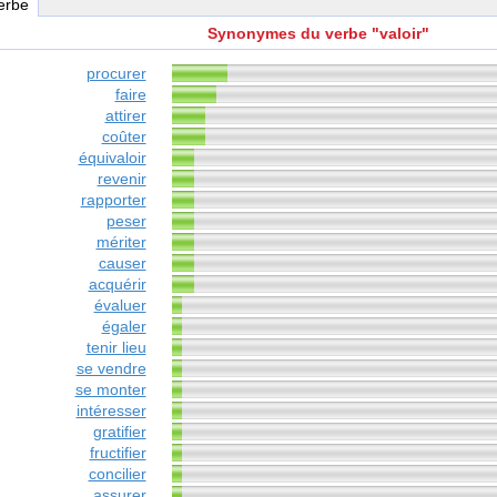
verbe
Synonymes du verbe "valoir"
procurer
faire
attirer
coûter
équivaloir
revenir
rapporter
peser
mériter
causer
acquérir
évaluer
égaler
tenir lieu
se vendre
se monter
intéresser
gratifier
fructifier
concilier
assurer