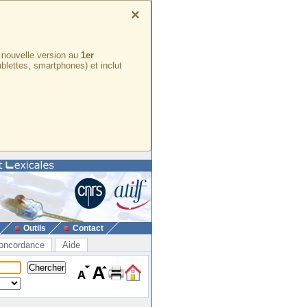
×
e nouvelle version au
1er
ablettes, smartphones) et inclut
Outils
Contact
oncordance
Aide