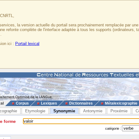
u CNRTL,
services, la version actuelle du portail sera prochainement remplacée par un
 une refonte complète de l'interface adaptée à tous les supports (ordinateurs, t
.
ion ici :
Portail lexical
cal
Corpus
Lexiques
Dictionnaires
Métalexicographie
cographie
Etymologie
Synonymie
Antonymie
Proxémie
C
ne forme
catégorie :