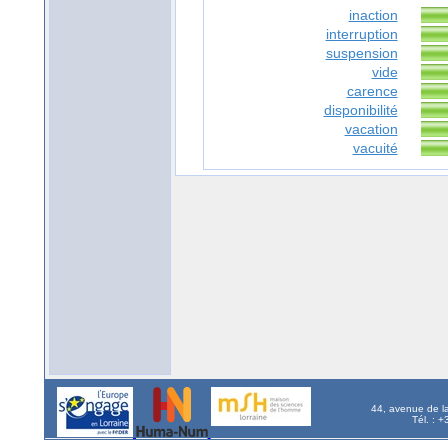
inaction
interruption
suspension
vide
carence
disponibilité
vacation
vacuité
44, avenue de l
Tél. : 