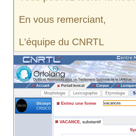
En vous remerciant,
L'équipe du CNRTL
Accueil
Portail lexical
Corpus
Lexique
Morphologie
Lexicographie
Etymologie
S
Entrez une forme
Dicosyn
CRISCO
VACANCE
, substantif
Sy