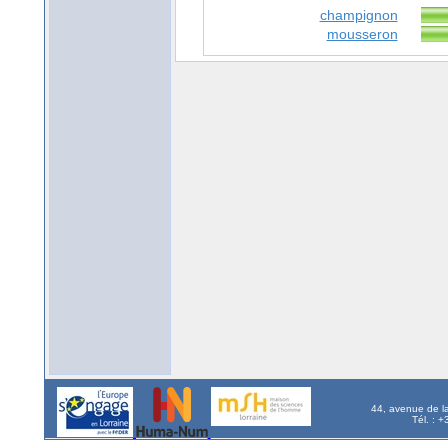
champignon
mousseron
44, avenue de l
Tél. : 