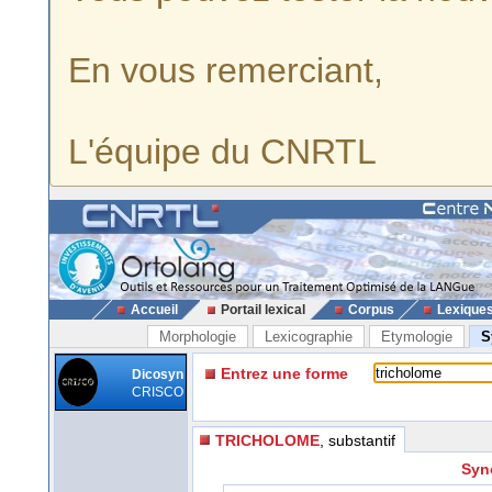
En vous remerciant,
L'équipe du CNRTL
Accueil
Portail lexical
Corpus
Lexique
Morphologie
Lexicographie
Etymologie
S
Entrez une forme
Dicosyn
CRISCO
TRICHOLOME
, substantif
Syn