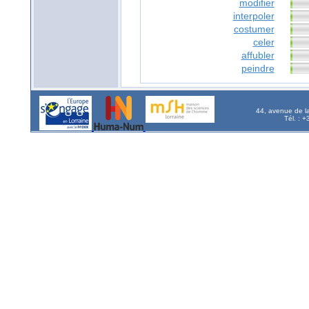
modifier
interpoler
costumer
celer
affubler
peindre
44, avenue de l
Tél. : 