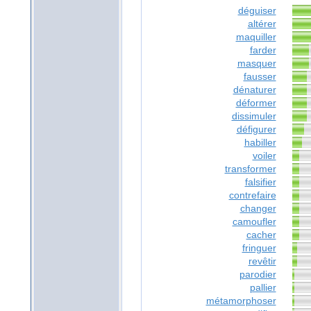
déguiser
altérer
maquiller
farder
masquer
fausser
dénaturer
déformer
dissimuler
défigurer
habiller
voiler
transformer
falsifier
contrefaire
changer
camoufler
cacher
fringuer
revêtir
parodier
pallier
métamorphoser