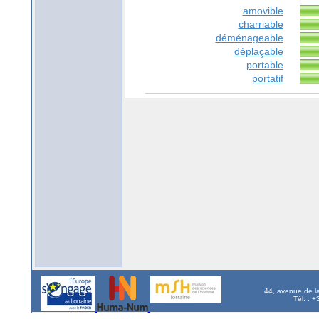
amovible
charriable
déménageable
déplaçable
portable
portatif
44, avenue de l
Tél. : 