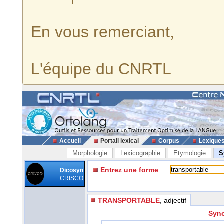
En vous remerciant,
L'équipe du CNRTL
Accueil
Portail lexical
Corpus
Lexique
Morphologie
Lexicographie
Etymologie
S
Entrez une forme
Dicosyn
CRISCO
TRANSPORTABLE
, adjectif
Syno