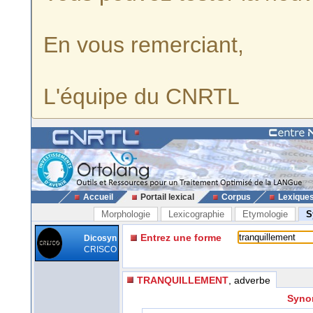
En vous remerciant,
L'équipe du CNRTL
Accueil
Portail lexical
Corpus
Lexique
Morphologie
Lexicographie
Etymologie
S
Entrez une forme
Dicosyn
CRISCO
TRANQUILLEMENT
, adverbe
Synon