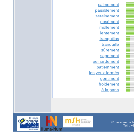
calmement
paisiblement
sereinement
posément
mollement
lentement
tranquillos
tranquille
sûrement
sagement
peinardement
patiemment
les yeux fermés
gentiment
froidement
à la papa
44, avenue de l
Tél. : 