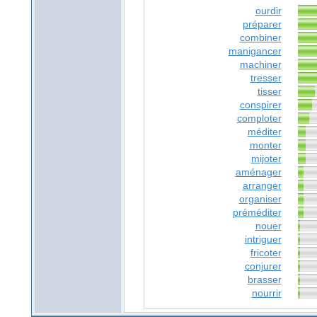
ourdir
préparer
combiner
manigancer
machiner
tresser
tisser
conspirer
comploter
méditer
monter
mijoter
aménager
arranger
organiser
préméditer
nouer
intriguer
fricoter
conjurer
brasser
nourrir