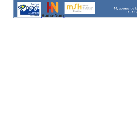
44, avenue de l
Tél. : 