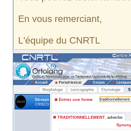
En vous remerciant,
L'équipe du CNRTL
Accueil
Portail lexical
Corpus
Lexique
Morphologie
Lexicographie
Etymologie
S
Entrez une forme
Dicosyn
CRISCO
TRADITIONNELLEMENT
, adverbe
Synony