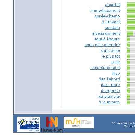
aussitôt
immédiatement
sur-le-champ
à l'instant
soudain
incessamment
tout à l'heure
sans plus attendre
sans délai
le plus tôt
juste
instantanément
illico
dès l'abord
dare-dare
d'urgence
au plus vite
à la minute
44, avenue de l
Tél. : 