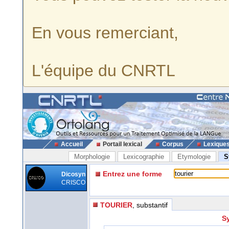
En vous remerciant,
L'équipe du CNRTL
Accueil
Portail lexical
Corpus
Lexique
Morphologie
Lexicographie
Etymologie
S
Entrez une forme
Dicosyn
CRISCO
TOURIER
, substantif
Sy