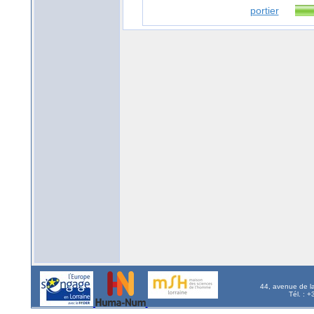
portier
44, avenue de l
Tél. : 