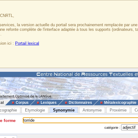
u CNRTL,
services, la version actuelle du portail sera prochainement remplacée par un
 une refonte complète de l'interface adaptée à tous les supports (ordinateurs, t
.
ion ici :
Portail lexical
cal
Corpus
Lexiques
Dictionnaires
Métalexicographie
cographie
Etymologie
Synonymie
Antonymie
Proxémie
C
ne forme
catégorie :