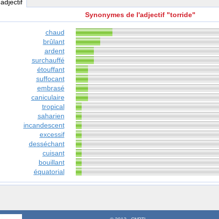
 adjectif
Synonymes de l'adjectif "torride"
chaud
brûlant
ardent
surchauffé
étouffant
suffocant
embrasé
caniculaire
tropical
saharien
incandescent
excessif
desséchant
cuisant
bouillant
équatorial