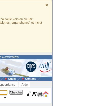
×
e nouvelle version au
1er
ablettes, smartphones) et inclut
Outils
Contact
oncordance
Aide