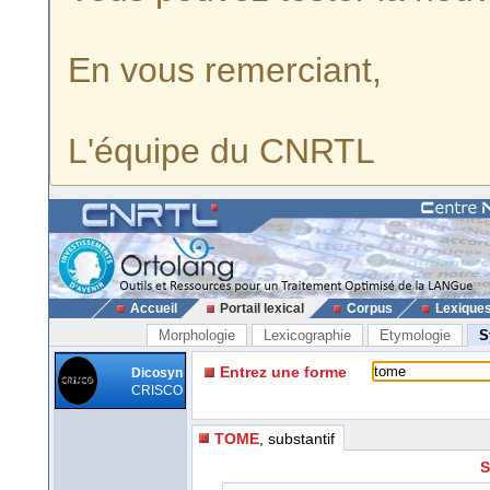
En vous remerciant,
L'équipe du CNRTL
Accueil
Portail lexical
Corpus
Lexique
Morphologie
Lexicographie
Etymologie
S
Entrez une forme
Dicosyn
CRISCO
TOME
, substantif
S