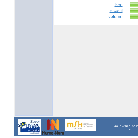
livre
recueil
volume
44, avenue de l
Tél. : 