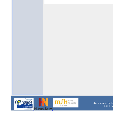
44, avenue de l
Tél. : 