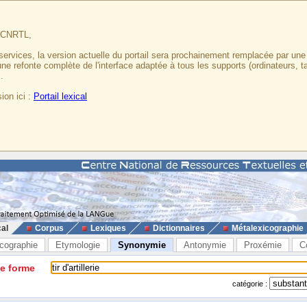
u CNRTL,
services, la version actuelle du portail sera prochainement remplacée par un
 une refonte complète de l'interface adaptée à tous les supports (ordinateurs, t
.
ion ici :
Portail lexical
cal
Corpus
Lexiques
Dictionnaires
Métalexicographie
cographie
Etymologie
Synonymie
Antonymie
Proxémie
C
ne forme
catégorie :