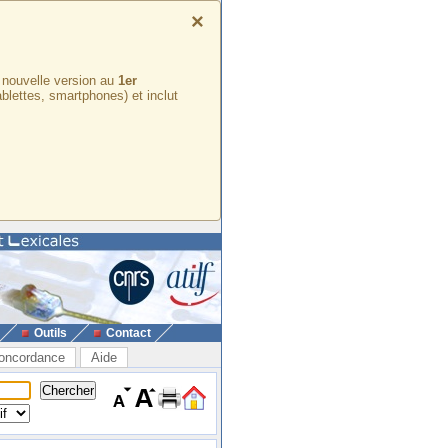
×
e nouvelle version au
1er
ablettes, smartphones) et inclut
Outils
Contact
oncordance
Aide