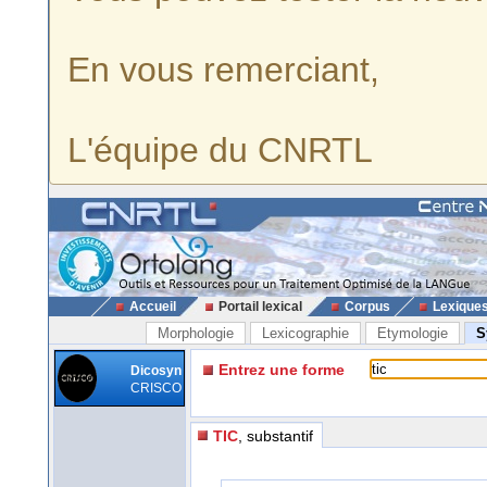
En vous remerciant,
L'équipe du CNRTL
Accueil
Portail lexical
Corpus
Lexique
Morphologie
Lexicographie
Etymologie
S
Entrez une forme
Dicosyn
CRISCO
TIC
, substantif