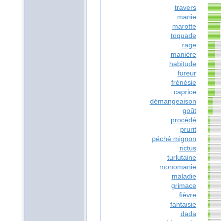
travers
manie
marotte
toquade
rage
manière
habitude
fureur
frénésie
caprice
démangeaison
goût
procédé
prurit
péché mignon
rictus
turlutaine
monomanie
maladie
grimace
fièvre
fantaisie
dada