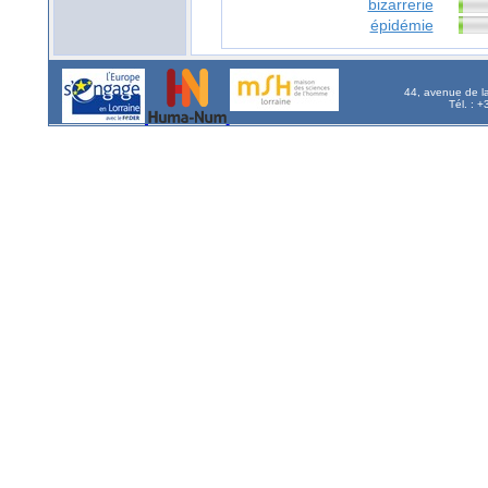
bizarrerie
épidémie
44, avenue de l
Tél. : 