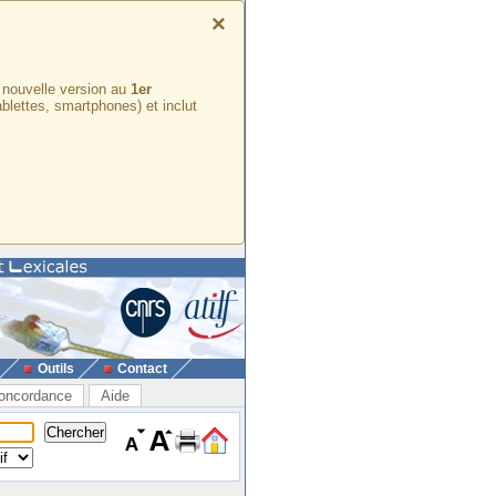
×
e nouvelle version au
1er
ablettes, smartphones) et inclut
Outils
Contact
oncordance
Aide