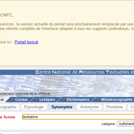
u CNRTL,
services, la version actuelle du portail sera prochainement remplacée par un
 une refonte complète de l'interface adaptée à tous les supports (ordinateurs, t
.
ion ici :
Portail lexical
cal
Corpus
Lexiques
Dictionnaires
Métalexicographie
cographie
Etymologie
Synonymie
Antonymie
Proxémie
C
ne forme
catégorie :