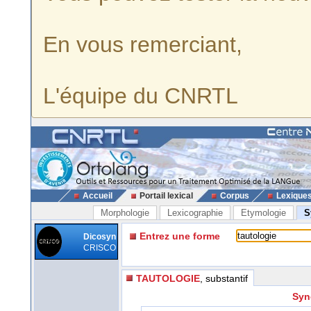
En vous remerciant,
L'équipe du CNRTL
Accueil
Portail lexical
Corpus
Lexique
Morphologie
Lexicographie
Etymologie
S
Entrez une forme
Dicosyn
CRISCO
TAUTOLOGIE
, substantif
Syn