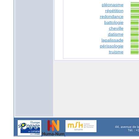
pléonasme
répétition
redondance
battologie
cheville
datisme
lapalissade
périssologie
truisme
44, avenue de l
Tél. : 