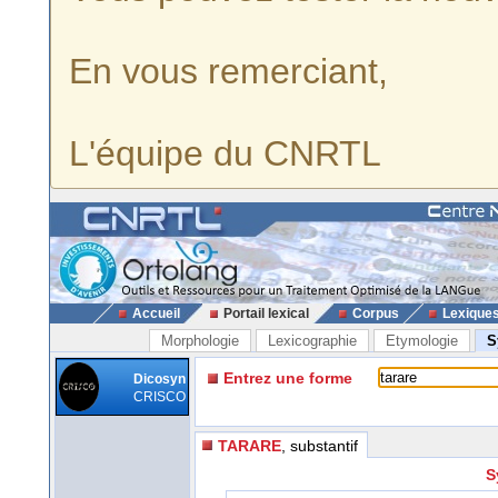
En vous remerciant,
L'équipe du CNRTL
Accueil
Portail lexical
Corpus
Lexique
Morphologie
Lexicographie
Etymologie
S
Entrez une forme
Dicosyn
CRISCO
TARARE
, substantif
S