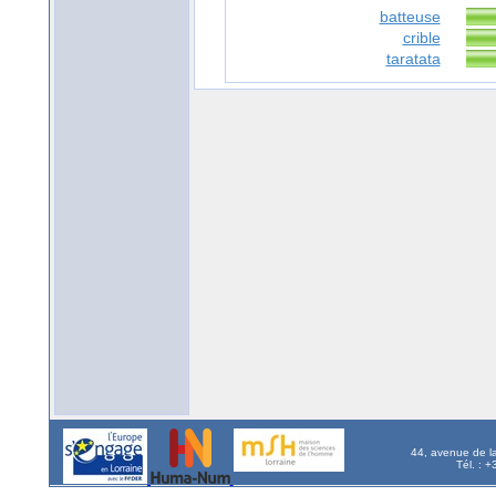
batteuse
crible
taratata
44, avenue de l
Tél. : 