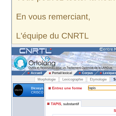
En vous remerciant,
L'équipe du CNRTL
Accueil
Portail lexical
Corpus
Lexique
Morphologie
Lexicographie
Etymologie
S
Entrez une forme
Dicosyn
CRISCO
TAPIS
, substantif
S