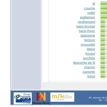
lit
couche
natte
paillasson
revêtement
tapis-brosse
tapis-franc
tapisserie
tenture
moquette
litière
linceul
jonchée
descente de lit
chemin
carpette
tripot
44, avenue de l
Tél. : 