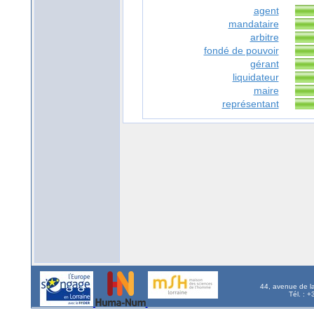
agent
mandataire
arbitre
fondé de pouvoir
gérant
liquidateur
maire
représentant
44, avenue de l
Tél. : 