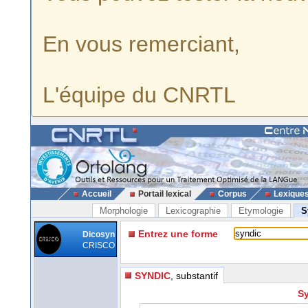
En vous remerciant,
L'équipe du CNRTL
Accueil
Portail lexical
Corpus
Lexique
Morphologie
Lexicographie
Etymologie
S
Entrez une forme
Dicosyn
CRISCO
SYNDIC
, substantif
Sy