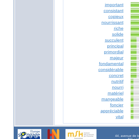
important
consistant
copieux
nourrissant
riche
solide
succulent
principal
primordial
majeur
fondamental
considérable
concret
nutritif
nourri
matériel
mangeable
foncier
appréciable
vital
44, avenue de l