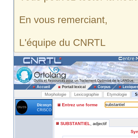
En vous remerciant,
L'équipe du CNRTL
Accueil
Portail lexical
Corpus
Lexique
Morphologie
Lexicographie
Etymologie
S
Entrez une forme
Dicosyn
CRISCO
SUBSTANTIEL
, adjectif
Syn