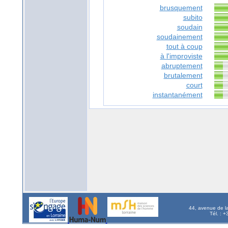
brusquement
subito
soudain
soudainement
tout à coup
à l'improviste
abruptement
brutalement
court
instantanément
44, avenue de l
Tél. : 