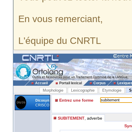
En vous remerciant,
L'équipe du CNRTL
Accueil
Portail lexical
Corpus
Lexique
Morphologie
Lexicographie
Etymologie
S
Entrez une forme
Dicosyn
CRISCO
SUBITEMENT
, adverbe
Syn