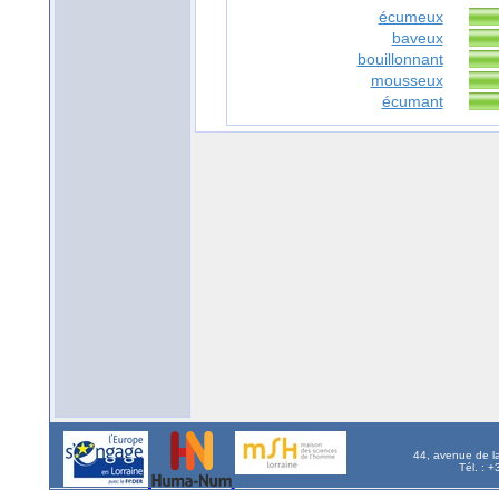
écumeux
baveux
bouillonnant
mousseux
écumant
44, avenue de l
Tél. : 