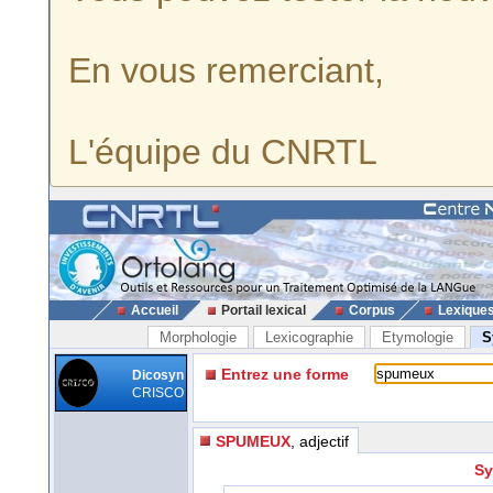
En vous remerciant,
L'équipe du CNRTL
Accueil
Portail lexical
Corpus
Lexique
Morphologie
Lexicographie
Etymologie
S
Entrez une forme
Dicosyn
CRISCO
SPUMEUX
, adjectif
Sy