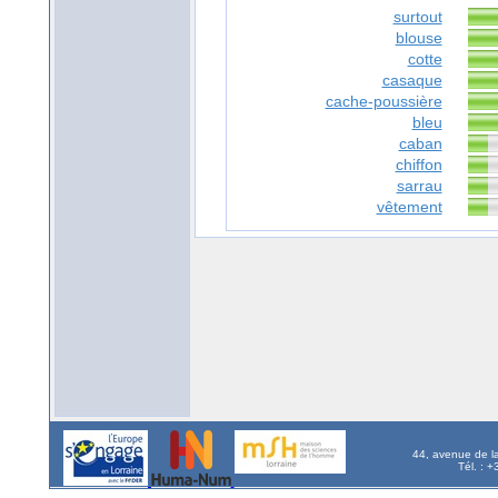
surtout
blouse
cotte
casaque
cache-poussière
bleu
caban
chiffon
sarrau
vêtement
44, avenue de l
Tél. : 