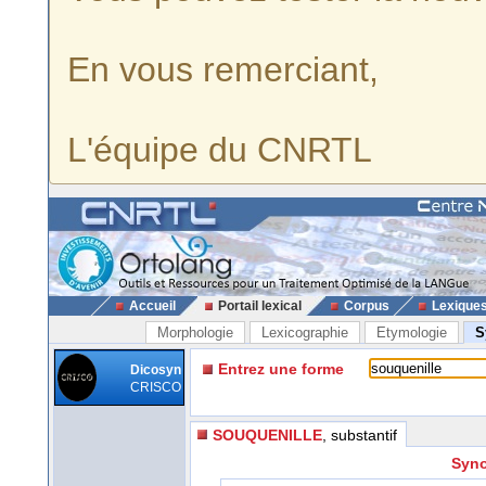
En vous remerciant,
L'équipe du CNRTL
Accueil
Portail lexical
Corpus
Lexique
Morphologie
Lexicographie
Etymologie
S
Entrez une forme
Dicosyn
CRISCO
SOUQUENILLE
, substantif
Syno