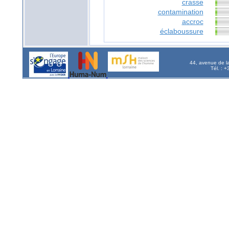
crasse
contamination
accroc
éclaboussure
44, avenue de l
Tél. : 