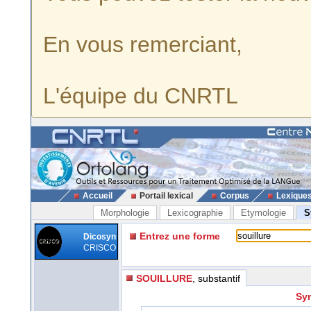
En vous remerciant,
L'équipe du CNRTL
Accueil
Portail lexical
Corpus
Lexique
Morphologie
Lexicographie
Etymologie
S
Entrez une forme
Dicosyn
CRISCO
SOUILLURE
, substantif
Syn