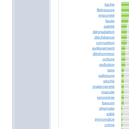
tache
flétrissure
impureté
faute
saleté
dégradation
déchéance
corruption
avilissement
déshonneur
ordure
pollution
tare
salissure
péché
malpropreté
macule
ignominie
bavure
stigmate
pâté
immondice
crime