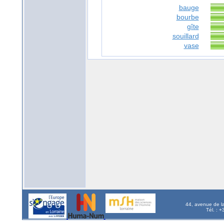
bauge
bourbe
gîte
souillard
vase
44, avenue de l
Tél. : 