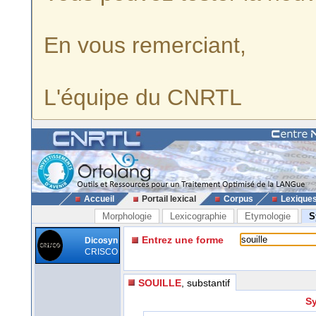
En vous remerciant,
L'équipe du CNRTL
Accueil
Portail lexical
Corpus
Lexique
Morphologie
Lexicographie
Etymologie
S
Entrez une forme
Dicosyn
CRISCO
SOUILLE
, substantif
Sy