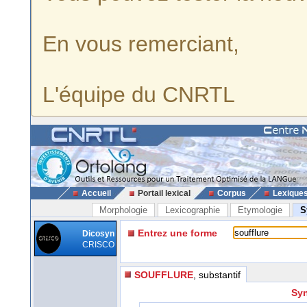
En vous remerciant,
L'équipe du CNRTL
Accueil
Portail lexical
Corpus
Lexique
Morphologie
Lexicographie
Etymologie
S
Entrez une forme
Dicosyn
CRISCO
SOUFFLURE
, substantif
Syn