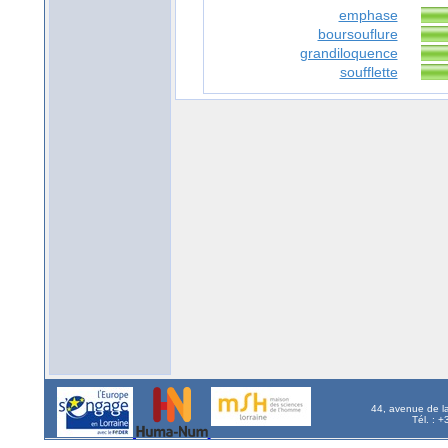
emphase
boursouflure
grandiloquence
soufflette
44, avenue de l
Tél. : 