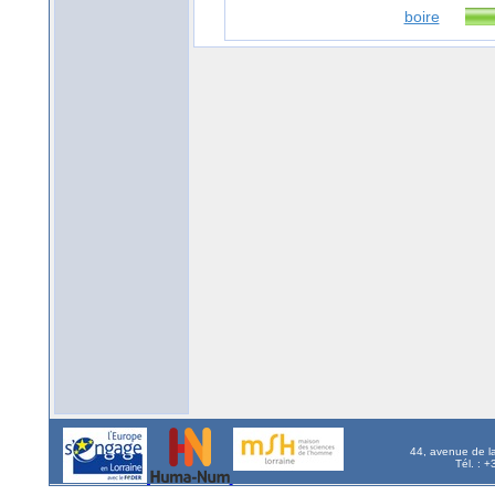
boire
44, avenue de l
Tél. : 