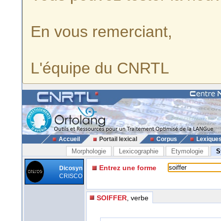
En vous remerciant,
L'équipe du CNRTL
Accueil
Portail lexical
Corpus
Lexique
Morphologie
Lexicographie
Etymologie
S
Entrez une forme
Dicosyn
CRISCO
SOIFFER
, verbe