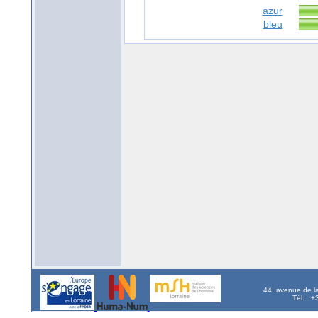
azur
bleu
44, avenue de l
Tél. : 