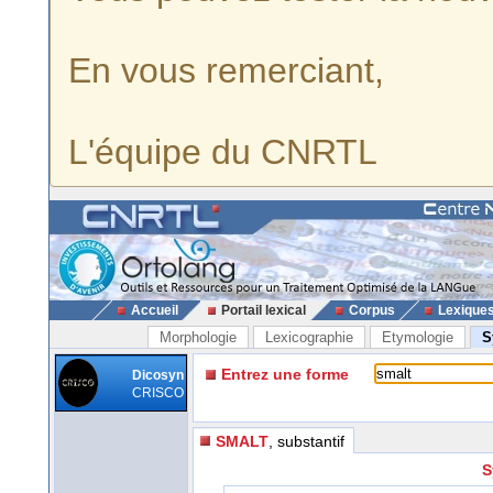
En vous remerciant,
L'équipe du CNRTL
Accueil
Portail lexical
Corpus
Lexique
Morphologie
Lexicographie
Etymologie
S
Entrez une forme
Dicosyn
CRISCO
SMALT
, substantif
S