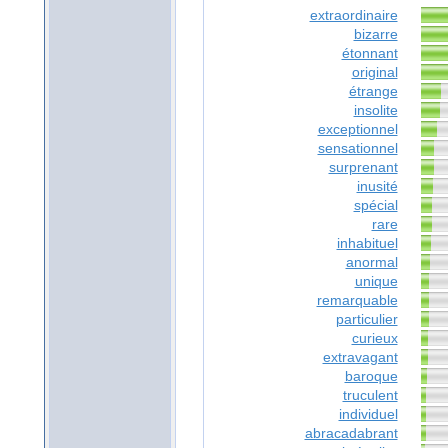
extraordinaire
bizarre
étonnant
original
étrange
insolite
exceptionnel
sensationnel
surprenant
inusité
spécial
rare
inhabituel
anormal
unique
remarquable
particulier
curieux
extravagant
baroque
truculent
individuel
abracadabrant