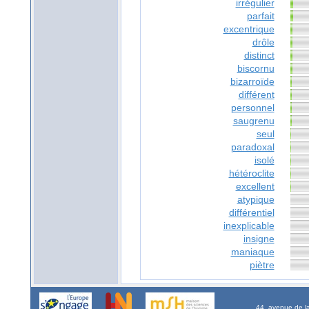
irrégulier
parfait
excentrique
drôle
distinct
biscornu
bizarroïde
différent
personnel
saugrenu
seul
paradoxal
isolé
hétéroclite
excellent
atypique
différentiel
inexplicable
insigne
maniaque
piètre
44, avenue de l