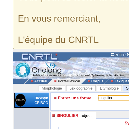
En vous remerciant,
L'équipe du CNRTL
Accueil
Portail lexical
Corpus
Lexique
Morphologie
Lexicographie
Etymologie
S
Entrez une forme
Dicosyn
CRISCO
SINGULIER
, adjectif
Sy