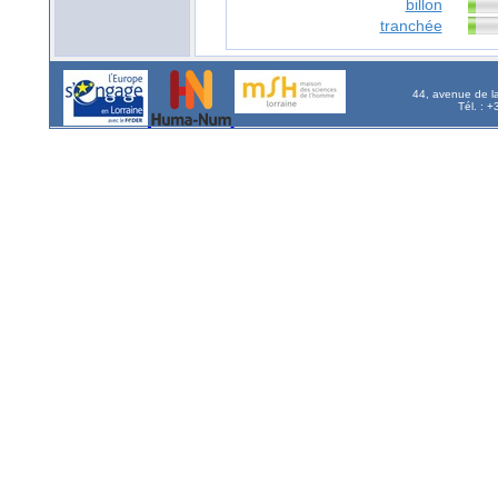
billon
tranchée
44, avenue de l
Tél. : 