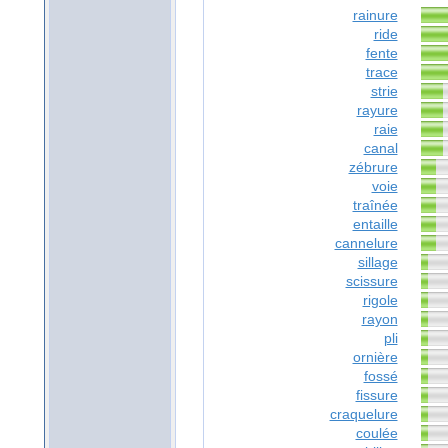
rainure
ride
fente
trace
strie
rayure
raie
canal
zébrure
voie
traînée
entaille
cannelure
sillage
scissure
rigole
rayon
pli
ornière
fossé
fissure
craquelure
coulée