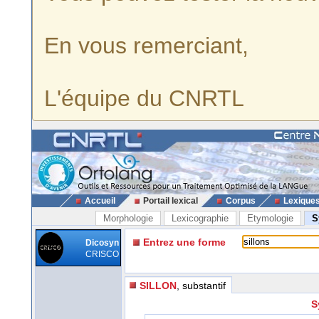
En vous remerciant,
L'équipe du CNRTL
Accueil
Portail lexical
Corpus
Lexique
Morphologie
Lexicographie
Etymologie
S
Entrez une forme
Dicosyn
CRISCO
SILLON
, substantif
S