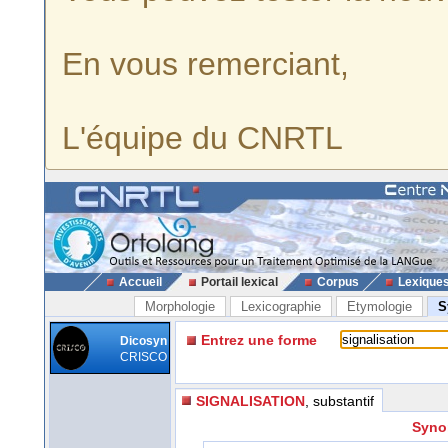
En vous remerciant,
L'équipe du CNRTL
Accueil
Portail lexical
Corpus
Lexique
Morphologie
Lexicographie
Etymologie
S
Entrez une forme
Dicosyn
CRISCO
SIGNALISATION
, substantif
Synon