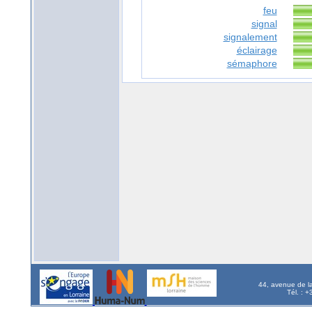
feu
signal
signalement
éclairage
sémaphore
44, avenue de l
Tél. : 