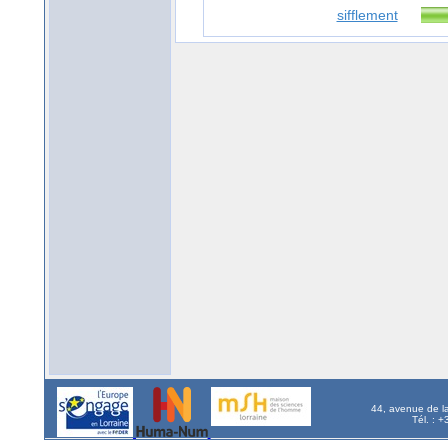
sifflement
44, avenue de l
Tél. : 