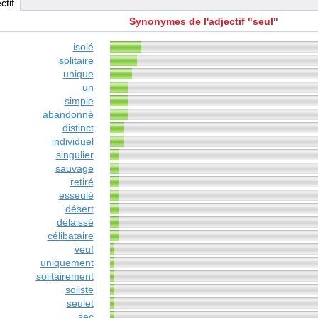
ctif
Synonymes de l'adjectif "seul"
isolé
solitaire
unique
un
simple
abandonné
distinct
individuel
singulier
sauvage
retiré
esseulé
désert
délaissé
célibataire
veuf
uniquement
solitairement
soliste
seulet
sec