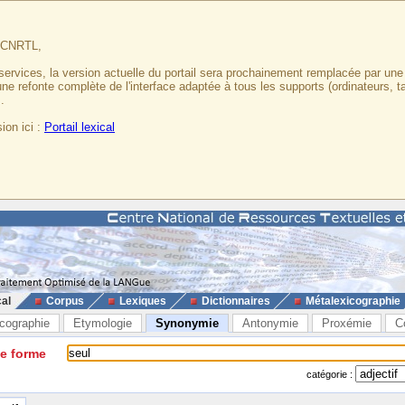
u CNRTL,
services, la version actuelle du portail sera prochainement remplacée par un
 une refonte complète de l'interface adaptée à tous les supports (ordinateurs, t
.
ion ici :
Portail lexical
cal
Corpus
Lexiques
Dictionnaires
Métalexicographie
cographie
Etymologie
Synonymie
Antonymie
Proxémie
C
ne forme
catégorie :