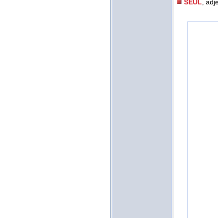
SEUL
, adje