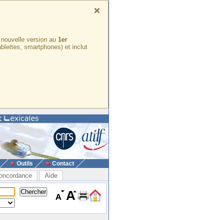
×
e nouvelle version au
1er
ablettes, smartphones) et inclut
Outils
Contact
oncordance
Aide