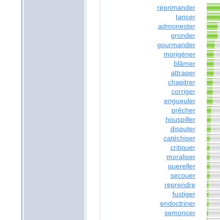
réprimander
tancer
admonester
gronder
gourmander
morigéner
blâmer
attraper
chapitrer
corriger
engueuler
prêcher
houspiller
disputer
catéchiser
critiquer
moraliser
quereller
secouer
reprendre
fustiger
endoctriner
semoncer