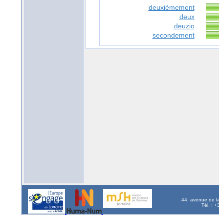
deuxièmement
deux
deuzio
secondement
44, avenue de l
Tél. : 