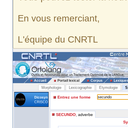
En vous remerciant,
L'équipe du CNRTL
Accueil
Portail lexical
Corpus
Lexique
Morphologie
Lexicographie
Etymologie
S
Entrez une forme
Dicosyn
CRISCO
SECUNDO
, adverbe
Sy